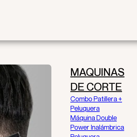
MAQUINAS
RBERIA
DE CORTE
Combo Patillera +
ÓN.
Peluquera
IA.
Máquina Double
L.
Power Inalámbrica
Peluquera