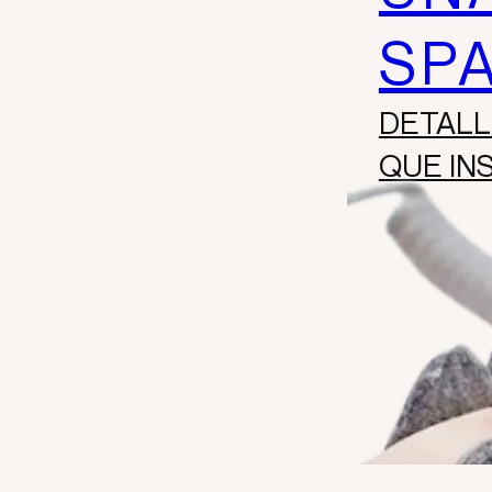
SP
DETALL
QUE INS