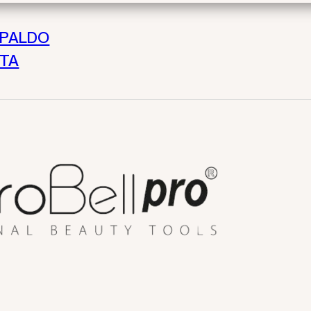
SPALDO
STA