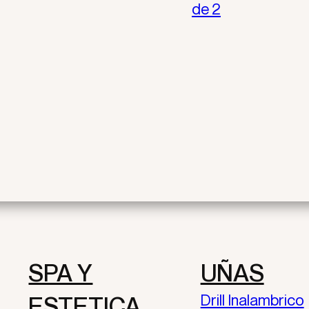
de 2
SPA Y
UÑAS
Drill Inalambrico
ESTETICA