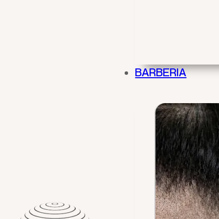
BARBERIA
BA
PRECISI
POTENC
CONTRO