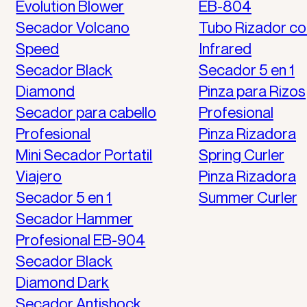
Evolution Blower
EB-804
Secador Volcano
Tubo Rizador co
Speed
Infrared
Secador Black
Secador 5 en 1
Diamond
Pinza para Rizos
Secador para cabello
Profesional
Profesional
Pinza Rizadora
Mini Secador Portatil
Spring Curler
Viajero
Pinza Rizadora
Secador 5 en 1
Summer Curler
Secador Hammer
Profesional EB-904
Secador Black
Diamond Dark
Secador Antishock