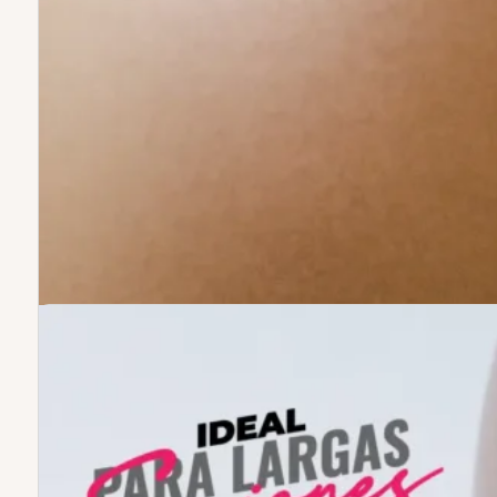
El
Drill Inalambrico Profesional EB-
031
es el
último lanzamiento
diseñado
para
manicuristas profesionales
y
salones de belleza
. Su
tecnología
avanzada
garantiza un
acabado
profesional
, ofreciendo una
experiencia de uso superior gracias a su
operación
silenciosa, suave y sin
vibraciones
, ideal para trabajos
precisos y detallados en uñas.
Pantalla digital LCD
para un
control preciso.