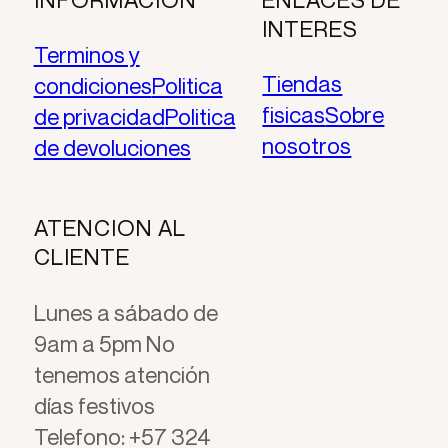
era:
es:
INTERES
$ 259.875.
$ 229.900.
Terminos y
Tiendas
condiciones
Politica
fisicas
Sobre
de privacidad
Politica
nosotros
de devoluciones
ATENCION AL
CLIENTE
Lunes a sábado de
9am a 5pm No
tenemos atención
días festivos
Telefono: +57 324