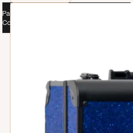
Paga como desees: Sistecredito | Addi |
Contraentrega