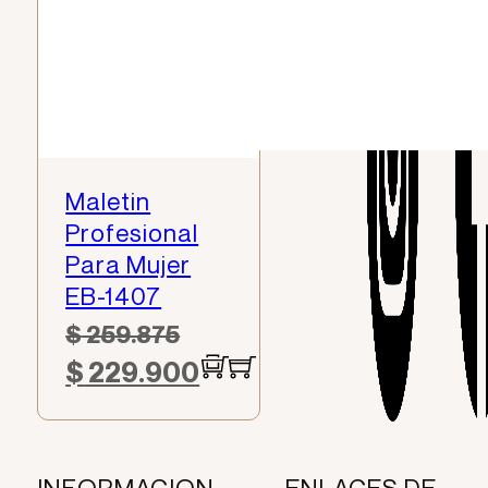
Maletin
Profesional
Para Mujer
EB-1407
$
259.875
$
229.900
El
El
precio
precio
original
actual
INFORMACION
ENLACES DE