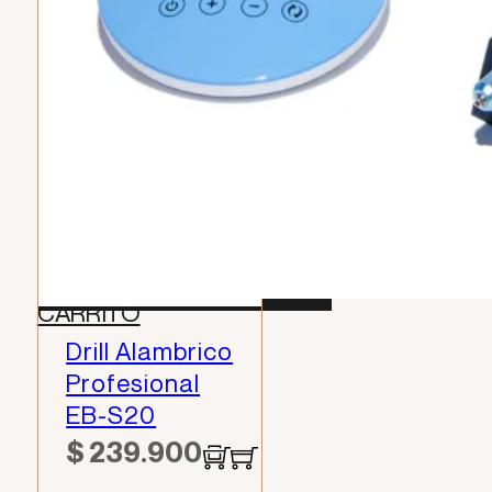
Subtotal
$
0
Envio
Gratis
TOTAL (0)
$
0
FINALIZAR COMPRA
IR AL
CARRITO
Drill Alambrico
Profesional
EB-S20
$
239.900