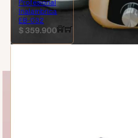
Profesional
Inalambrica
EB-032
$
359.900