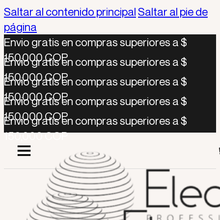
Saltar al contenido principal
Saltar al pie de
página
Envio gratis en compras superiores a $
150,000 COP
Envio gratis en compras superiores a $
150,000 COP
Envio gratis en compras superiores a $
150,000 COP
Envio gratis en compras superiores a $
150,000 COP
Envio gratis en compras superiores a $
150,000 COP