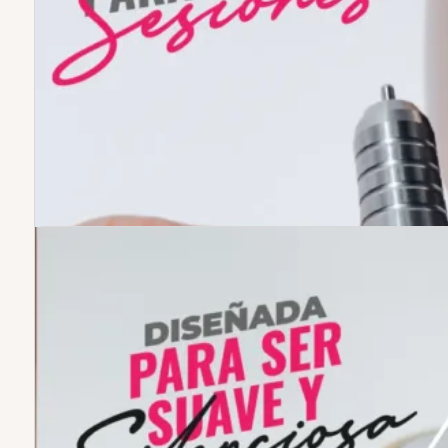
Diseño
portátil y elegante
, fácil de
llevar y usar.
Alcanza hasta
35.000 RPM
, ideal
para cualquier tipo de trabajo.
Incluye
6 puntas profesionales
y
un
soporte integrado
para mayor
comodidad.
Aprobado por manicuristas
profesionales
y cuenta con
6
meses de garantía
.
CARGAR MAS RESEÑAS
Content goes here .. (2)