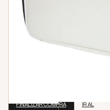
Subtotal
$
0
Envio
Gratis
TOTAL (0)
$
0
FINALIZAR COMPRA
IR AL