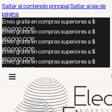
Saltar al contenido principal
Saltar al pie de
página
Envio gratis en compras superiores a $
150,000 COP
Envio gratis en compras superiores a $
150,000 COP
Envio gratis en compras superiores a $
150,000 COP
Envio gratis en compras superiores a $
150,000 COP
Envio gratis en compras superiores a $
150,000 COP