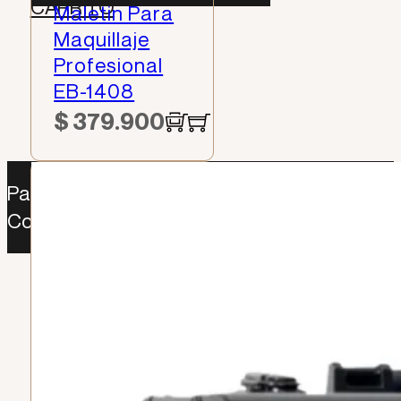
CARRITO
Maletin Para
Maquillaje
Profesional
EB-1408
$
379.900
Paga como desees: Sistecredito | Addi |
Contraentrega