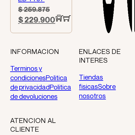
$
259.875
$
229.900
El
El
precio
precio
original
actual
INFORMACION
ENLACES DE
era:
es:
INTERES
$ 259.875.
$ 229.900.
Terminos y
Tiendas
condiciones
Politica
fisicas
Sobre
de privacidad
Politica
nosotros
de devoluciones
ATENCION AL
CLIENTE