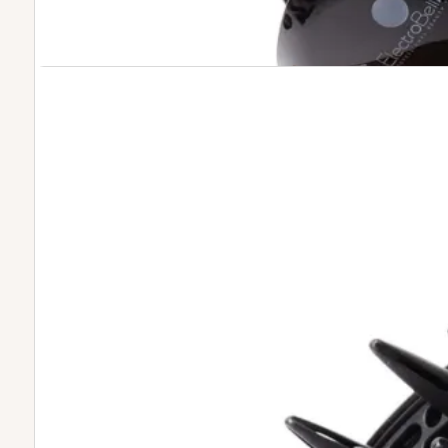
Difusor Para Seca
El Difusor para Secador EB-98 es la herram
suave y delicada
. Este accesorio profesi
natural de tu cabello, ayudándote a lograr
increíble
sin encrespamiento. Descubre la 
tus rizos, obteniendo resultados de peluque
Aporta
definición
y
volumen
a tus riz
Fabricado con
materiales de alta cal
Es el accesorio
ideal para cabello ri