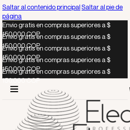
Saltar al contenido principal
Saltar al pie de
página
Envio gratis en compras superiores a $
150,000 COP
Envio gratis en compras superiores a $
150,000 COP
Envio gratis en compras superiores a $
150,000 COP
Envio gratis en compras superiores a $
150,000 COP
Envio gratis en compras superiores a $
150,000 COP