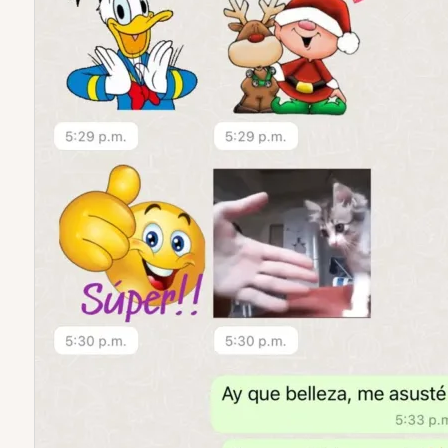
El Difusor para Secador EB-98 es la
herramienta ideal para secar tus rizos
de forma
suave y delicada
. Este
accesorio profesional está diseñado
para cuidar la humedad natural de tu
cabello, ayudándote a lograr una
definición perfecta
y un
volumen
increíble
sin encrespamiento. Descubre
la manera más eficaz de realzar la
belleza de tus rizos, obteniendo
resultados de peluquería en casa.
Aporta
definición
y
volumen
a tus
rizos.