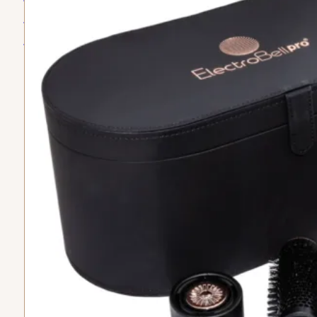
fisicas
Sobre
de privacidad
Politica
nosotros
de devoluciones
ATENCION AL
CLIENTE
Lunes a sábado de
9am a 5pm No
tenemos atención
días festivos
Telefono: +57 324
4297327