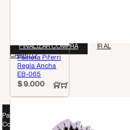
$
0
Envio
Gratis
TOTAL (0)
$
0
FINALIZAR COMPRA
IR AL
CARRITO
Peineta Piferri
Regla Ancha
EB-065
$
9.000
Paga como desees: Sistecredito | Addi |
Contraentrega