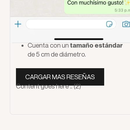
Fabricado con
materiales de alta
calidad
y es
resistente al calor
.
Es el accesorio
ideal para cabello
rizado
.
Diseño de
fácil uso
y reemplazo.
Cuenta con un
tamaño estándar
de 5 cm de diámetro.
CARGAR MAS RESEÑAS
Content goes here .. (2)