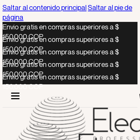
Saltar al contenido principal
Saltar al pie de
página
Envio gratis en compras superiores a $
150,000 COP
Envio gratis en compras superiores a $
150,000 COP
Envio gratis en compras superiores a $
150,000 COP
Envio gratis en compras superiores a $
150,000 COP
Envio gratis en compras superiores a $
150,000 COP