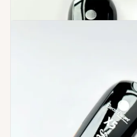
Carcasa Completa
La Carcasa Completa X5 Power Max es la s
tu equipo. Si tu carcasa actual está desgas
original le devolverá el aspecto y la funcio
la vida útil de tu herramienta de barbería c
Repuesto 100% Original diseñado para 
Permite un fácil reemplazo e instalació
Fabricada con materiales de alta calid
Ideal para renovar y personalizar tu e