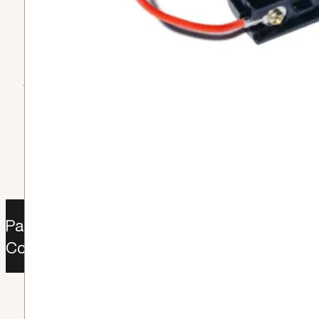
TOTAL (0)
$
0
FINALIZAR COMPRA
IR AL
CARRITO
Paga como desees: Sistecredito | Addi |
Contraentrega