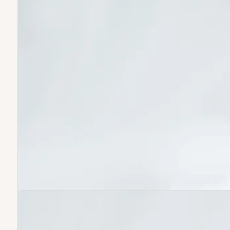
completo tu equipo. Si tu carcasa actual
está desgastada o sufrió un golpe, este
repuesto original le devolverá el aspecto
y la funcionalidad de fábrica,
permitiéndote extender la vida útil de tu
herramienta de barbería con un nuevo
look impecable.
Repuesto 100% Original diseñado
para un ajuste perfecto.
Permite un fácil reemplazo e
instalación sin complicaciones.
Fabricada con materiales de alta
calidad para una durabilidad