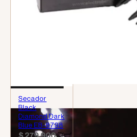
VER TODO
Secador
Black
Diamond Dark
Blue EB-8798
$
279.900