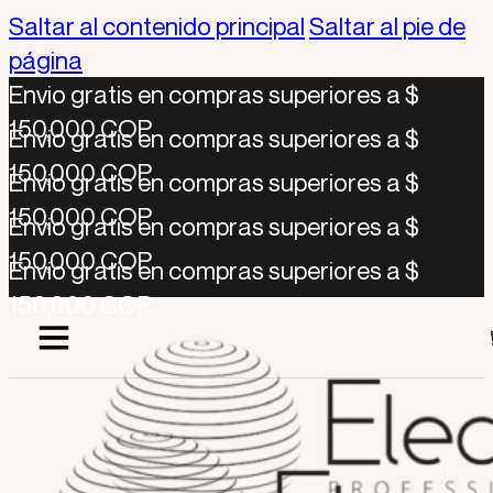
Saltar al contenido principal
Saltar al pie de
página
Envio gratis en compras superiores a $
150,000 COP
Envio gratis en compras superiores a $
150,000 COP
Envio gratis en compras superiores a $
150,000 COP
Envio gratis en compras superiores a $
150,000 COP
Envio gratis en compras superiores a $
150,000 COP